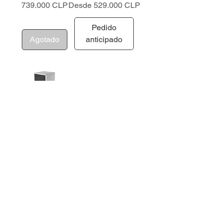
Precio
Precio de oferta
739.000 CLP
Desde
529.000 CLP
Pedido
Agotado
anticipado
Extensión 60
-116 cm.
Precio de oferta
Desde
504.000 CLP
Agotado
Teléfono: