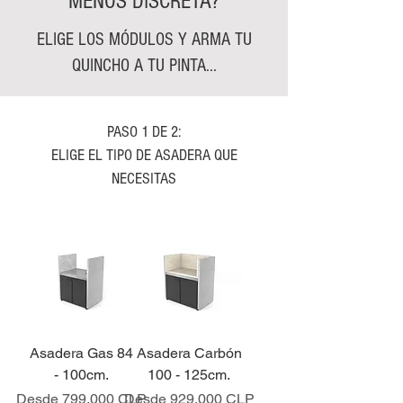
MENOS DISCRETA?
ELIGE LOS MÓDULOS Y ARMA TU
QUINCHO A TU PINTA...
PASO 1 DE 2:
ELIGE EL TIPO DE ASADERA QUE
NECESITAS
Asadera Gas 84
Asadera Carbón
- 100cm.
100 - 125cm.
Precio de oferta
Precio de oferta
Desde
799.000 CLP
Desde
929.000 CLP